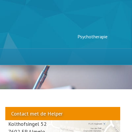
Psychotherapie
Contact met de Helper
Kolthofsingel 52
7602 EP Almelo